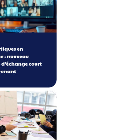
atiques en
e : nouveau
 d’échange court
renant