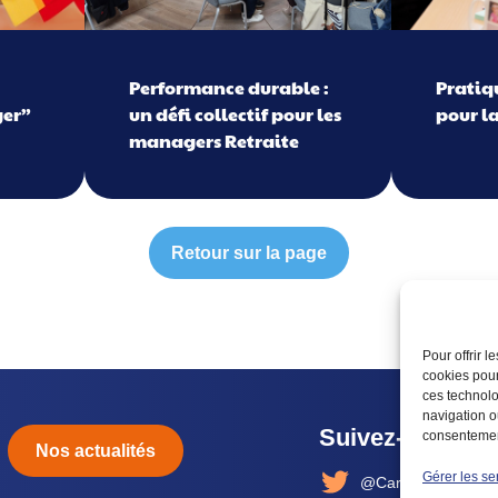
Performance durable :
Pratiq
ger”
un défi collectif pour les
pour l
managers Retraite
Retour sur la page
Pour offrir 
cookies pour
ces technolo
navigation ou
Suivez-nous
consentement
Nos actualités
Gérer les se
@CarsatBretagne